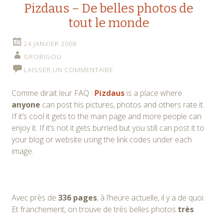
Pizdaus – De belles photos de
tout le monde
24 JANVIER 2008
GROBIGOU
LAISSER UN COMMENTAIRE
Comme dirait leur FAQ :
Pizdaus
is a place where
anyone
can post his pictures, photos and others rate it.
If it’s cool it gets to the main page and more people can
enjoy it. If it’s not it gets burried but you still can post it to
your blog or website using the link codes under each
image.
Avec près de
336 pages
, à l’heure actuelle, il y a de quoi.
Et franchement, on trouve de très belles photos
très