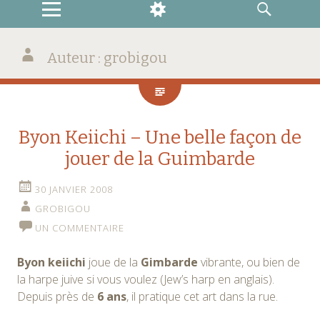
MENU
WIDGETS
RECHERCHE
Auteur :
grobigou
Byon Keiichi – Une belle façon de
jouer de la Guimbarde
30 JANVIER 2008
GROBIGOU
UN COMMENTAIRE
Byon keiichi
joue de la
Gimbarde
vibrante, ou bien de
la harpe juive si vous voulez (Jew’s harp en anglais).
Depuis près de
6 ans
, il pratique cet art dans la rue.