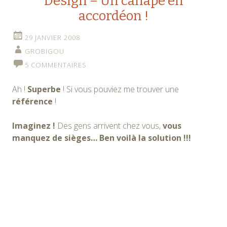
Design – Un canapé en
accordéon !
29 JANVIER 2008
GROBIGOU
5 COMMENTAIRES
Ah !
Superbe
! Si vous pouviez me trouver une
référence
!
Imaginez !
Des gens arrivent chez vous,
vous
manquez de sièges… Ben voilà la solution !!!