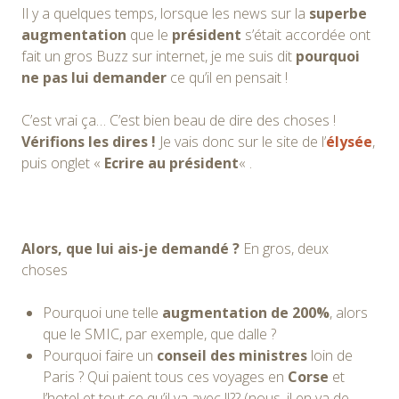
Il y a quelques temps, lorsque les news sur la
superbe
augmentation
que le
président
s’était accordée ont
fait un gros Buzz sur internet, je me suis dit
pourquoi
ne pas lui demander
ce qu’il en pensait !
C’est vrai ça… C’est bien beau de dire des choses !
Vérifions les dires !
Je vais donc sur le site de l’
élysée
,
puis onglet «
Ecrire au président
« .
Alors, que lui ais-je demandé ?
En gros, deux
choses
Pourquoi une telle
augmentation de 200%
, alors
que le SMIC, par exemple, que dalle ?
Pourquoi faire un
conseil des ministres
loin de
Paris ? Qui paient tous ces voyages en
Corse
et
l’hotel et tout ce qu’il va avec !!?? (nous, il en va de