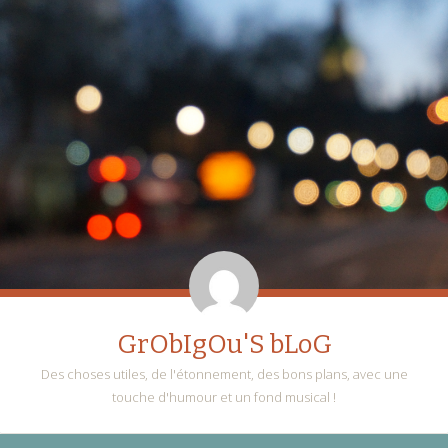
GrObIgOu'S bLoG
Des choses utiles, de l'étonnement, des bons plans, avec une
touche d'humour et un fond musical !