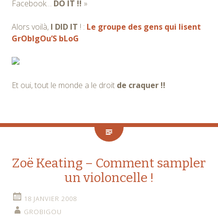
Facebook…
DO IT !!
»
Alors voilà,
I DID IT
! :
Le groupe des gens qui lisent
GrObIgOu’S bLoG
Et oui, tout le monde a le droit
de craquer !!
Zoë Keating – Comment sampler
un violoncelle !
18 JANVIER 2008
GROBIGOU