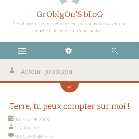
GrObIgOu'S bLoG
Des choses utiles, de l'étonnement, des bons plans, avec une
touche d'humour et un fond musical !
MENU
WIDGETS
RECHERCHE
Auteur :
grobigou
Terre, tu peux compter sur moi !
16 JANVIER 2008
GROBIGOU
UN COMMENTAIRE