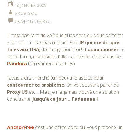
13 JANVIER 2008
GROBIGOU
6 COMMENTAIRES
Il n’est pas rare de voir quelques sites qui vous sortent :
« Et non ! Tu n’as pas une adresse
IP qui me dit que
tu es aux USA
, dommage pour toi !!!
Looooooooser
! »
Donc foutu, impossible d’aller sur le site, c’est la cas de
Pandora
bien sûr (entre autres).
J’avais alors cherché (un peu) une astuce pour
contourner ce problème
. On voit souvent parler de
Proxy US
etc… Mais je n’ai jamais trouvé une solution
concluante.
Jusqu’à ce jour… Tadaaaaa !
AnchorFree
c’est une petite boite qui vous propose un