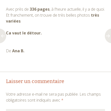
Avec près de
336 pages
, à l’heure actuelle, il y a de quoi.
Et franchement, on trouve de très belles photos
très
variées
.
Ca vaut le détour.
De
Ana B.
Navigation
←
→
Laisser un commentaire
des
Votre adresse e-mail ne sera pas publiée.
Les champs
articles
obligatoires sont indiqués avec
*