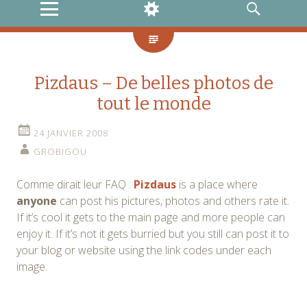
MENU
WIDGETS
RECHERCHE
Pizdaus – De belles photos de
tout le monde
24 JANVIER 2008
GROBIGOU
Comme dirait leur FAQ :
Pizdaus
is a place where
anyone
can post his pictures, photos and others rate it.
If it’s cool it gets to the main page and more people can
enjoy it. If it’s not it gets burried but you still can post it to
your blog or website using the link codes under each
image.