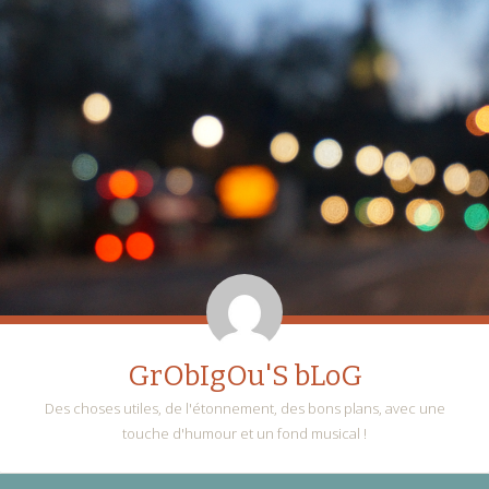
GrObIgOu'S bLoG
Des choses utiles, de l'étonnement, des bons plans, avec une
touche d'humour et un fond musical !