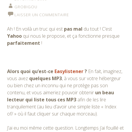
GROBIGOU
LAISSER UN COMMENTAIRE
Ah ! En voilà un truc qui est
pas mal
du tout ! C’est
Yahoo
qui nous le propose, et ça fonctionne presque
parfaitement
!
Alors quoi qu’est-ce
Easylistener
?
En fait, imaginez,
vous avez
quelques MP3
, à vous sur votre hébergeur
ou bien chez un inconnu qui ne protège pas son
contenu, et vous aimeriez pouvoir obtenir
un beau
lecteur qui liste tous ces MP3
afin de les lire
tranquilement (au lieu d’avoir une simple liste « Index
of/ » où il faut cliquer sur chaque morceau).
J’ai eu moi même cette question. Longtemps j’ai fouillé et