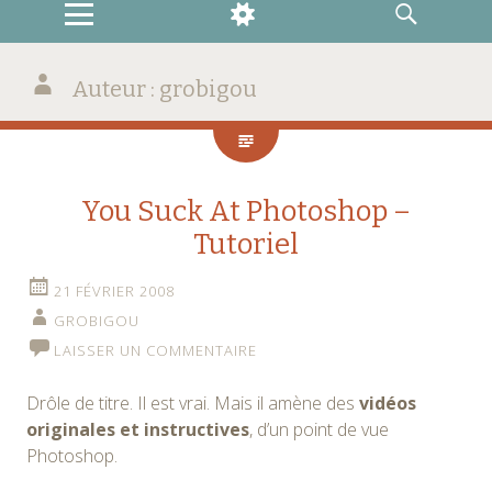
MENU
WIDGETS
RECHERCHE
Auteur :
grobigou
You Suck At Photoshop –
Tutoriel
21 FÉVRIER 2008
GROBIGOU
LAISSER UN COMMENTAIRE
Drôle de titre. Il est vrai. Mais il amène des
vidéos
originales et instructives
, d’un point de vue
Photoshop.