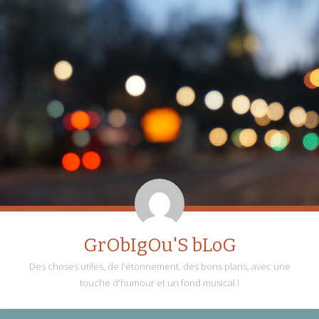
GrObIgOu'S bLoG
Des choses utiles, de l'étonnement, des bons plans, avec une
touche d'humour et un fond musical !