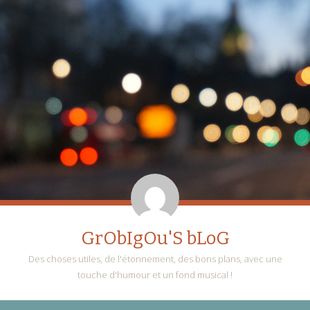
GrObIgOu'S bLoG
Des choses utiles, de l'étonnement, des bons plans, avec une
touche d'humour et un fond musical !