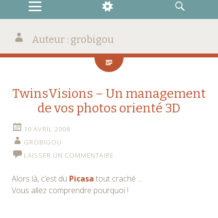
MENU
WIDGETS
RECHERCHE
Auteur :
grobigou
TwinsVisions – Un management
de vos photos orienté 3D
10 AVRIL 2008
GROBIGOU
LAISSER UN COMMENTAIRE
Alors là, c’est du
Picasa
tout craché …
Vous allez comprendre pourquoi !