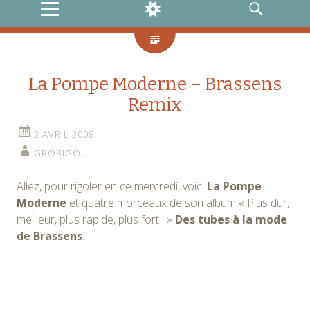
MENU
WIDGETS
RECHERCHE
La Pompe Moderne – Brassens
Remix
2 AVRIL 2008
GROBIGOU
Allez, pour rigoler en ce mercredi, voici
La Pompe
Moderne
et quatre morceaux de son album « Plus dur,
meilleur, plus rapide, plus fort ! »
Des tubes à la mode
de Brassens
.