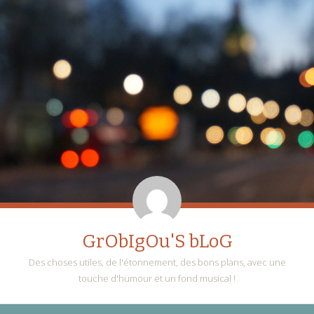
GrObIgOu'S bLoG
Des choses utiles, de l'étonnement, des bons plans, avec une
touche d'humour et un fond musical !