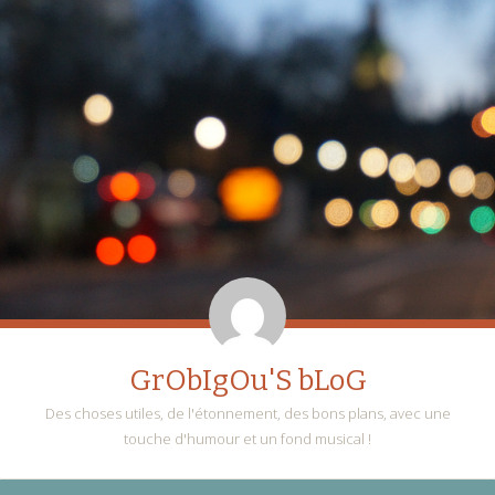
GrObIgOu'S bLoG
Des choses utiles, de l'étonnement, des bons plans, avec une
touche d'humour et un fond musical !