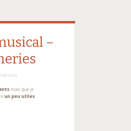
musical –
neries
ROBIGOU
ants
mais que je
tre
un peu utiles
.