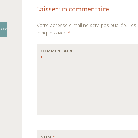
Navigation
←
→
Laisser un commentaire
des
Votre adresse e-mail ne sera pas publiée.
Les 
articles
RECHERCHER
indiqués avec
*
COMMENTAIRE
*
NOM
*