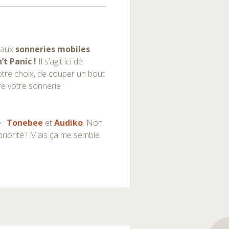
s aux
sonneries mobiles
.
’t Panic !
Il s’agit ici de
otre choix, de couper un bout
aire votre sonnerie
 :
Tonebee
et
Audiko
. Non
priorité ! Mais ça me semble