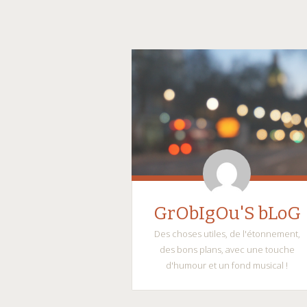
GrObIgOu'S bLoG
Des choses utiles, de l'étonnement,
des bons plans, avec une touche
d'humour et un fond musical !