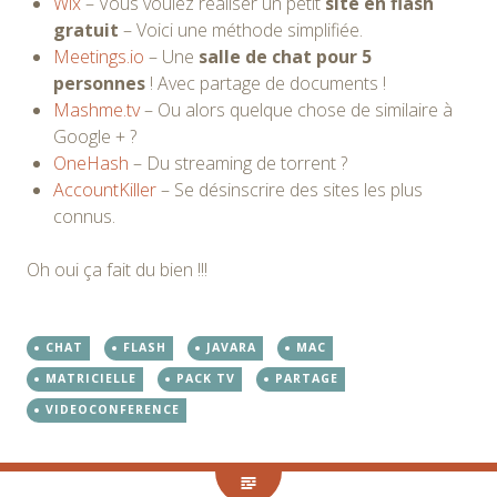
Wix
– Vous voulez réaliser un petit
site en flash
gratuit
– Voici une méthode simplifiée.
Meetings.io
– Une
salle de chat pour 5
personnes
! Avec partage de documents !
Mashme.tv
– Ou alors quelque chose de similaire à
Google + ?
OneHash
– Du streaming de torrent ?
AccountKiller
– Se désinscrire des sites les plus
connus.
Oh oui ça fait du bien !!!
CHAT
FLASH
JAVARA
MAC
MATRICIELLE
PACK TV
PARTAGE
VIDEOCONFERENCE