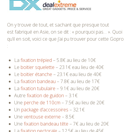
On y trouve de tout, et sachant que presque tout
est fabriqué en Asie, on se dit : « pourquoi pas… ». Quoi
qu’il en soit, voici ce que j’ai pu trouver pour cette Gopro
:
La
fixation trépied
– 5.8€ au lieu de 10€
Le
boitier squelette
– 23.1€ eau lieu de 40€
Le
boitier étanche
– 23.1€ eau lieu de 40€
La
fixation bandeau
– 7.8€ au lieu de 17€
La
fixation tubulaire
– 9.1€ au lieu de 20€
Autre
fixation de guidon
– 3.1€
Une
perche de 110cm
– 7.5€ au lieu de 20€
Un
package d’accessoires
– 32.1€
Une
ventouse externe
– 8.5€
Une
fixation bandeau tête
– 7€ au lieu de 20€
La
fixation pectorale
– 12.5€ au lieu de 45€