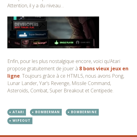
Attention, il y a du niveau…
Enfin, pour les plus nostalgique encore, voici qu’Atari
propose gratuitement de jouer à
8 bons vieux jeux en
ligne
. Toujours grâce à ce HTML5, nous avons Pong,
Lunar Lander, Yar’s Revenge, Missile Command,
Asteroids, Combat, Super Breakout et Centipede.
ATARI
BOMBERMAN
BOMBERMINE
WIPEOUT