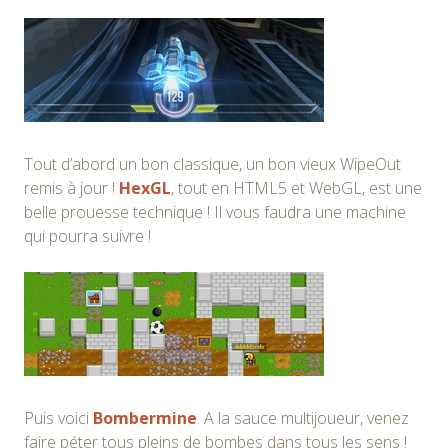
Tout d’abord un bon classique, un bon vieux WipeOut
remis à jour !
HexGL
, tout en HTML5 et WebGL, est une
belle prouesse technique ! Il vous faudra une machine
qui pourra suivre !
Puis voici
Bombermine
. A la sauce multijoueur, venez
faire péter tous pleins de bombes dans tous les sens !