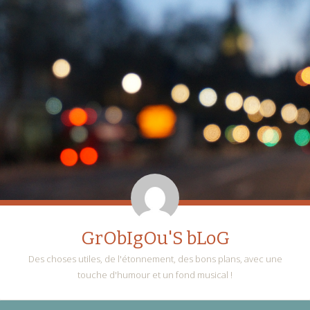
GrObIgOu'S bLoG
Des choses utiles, de l'étonnement, des bons plans, avec une
touche d'humour et un fond musical !