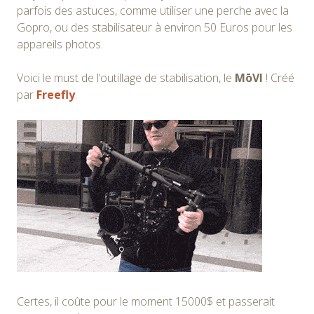
parfois des astuces, comme utiliser une perche avec la
Gopro, ou des stabilisateur à environ 50 Euros pour les
appareils photos.
Voici le must de l’outillage de stabilisation, le
MōVI
! Créé
par
Freefly
.
Certes, il coûte pour le moment 15000$ et passerait