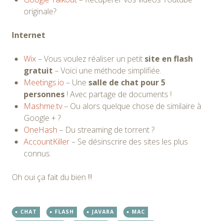
originale?
Internet
Wix
– Vous voulez réaliser un petit
site en flash
gratuit
– Voici une méthode simplifiée.
Meetings.io
– Une
salle de chat pour 5
personnes
! Avec partage de documents !
Mashme.tv
– Ou alors quelque chose de similaire à
Google + ?
OneHash
– Du streaming de torrent ?
AccountKiller
– Se désinscrire des sites les plus
connus.
Oh oui ça fait du bien !!!
CHAT
FLASH
JAVARA
MAC