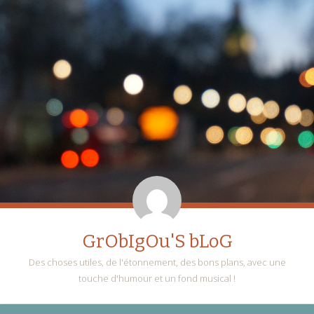
GrObIgOu'S bLoG
Des choses utiles, de l'étonnement, des bons plans, avec une
touche d'humour et un fond musical !