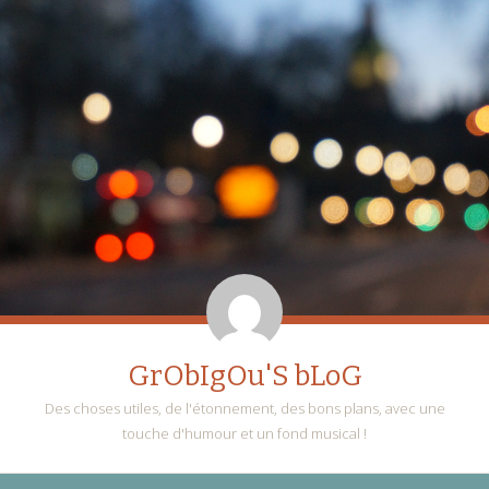
GrObIgOu'S bLoG
Des choses utiles, de l'étonnement, des bons plans, avec une
touche d'humour et un fond musical !