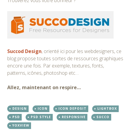
Trouverez vous votre bonheur ?
Succod Design
, orienté ici pour les webdesigners, ce
blog propose toutes sortes de ressources graphiques
encore une fois. Par exemple, textures, fonts,
patterns, icônes, photoshop etc…
Allez, maintenant on respire…
DESIGN
ICON
ICON DEPOSIT
LIGHTBOX
PSD
PSD STYLE
RESPONSIVE
SUCCO
YOXVIEW