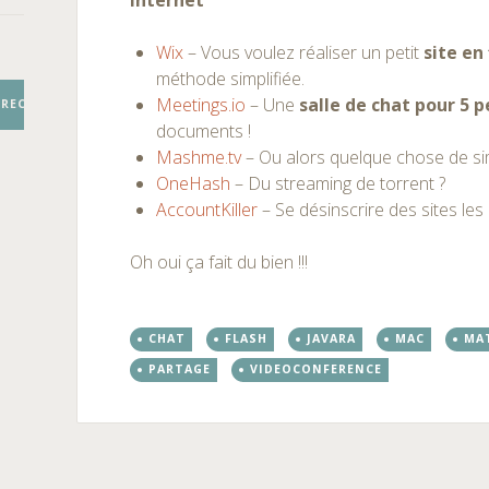
Internet
Wix
– Vous voulez réaliser un petit
site en
méthode simplifiée.
Meetings.io
– Une
salle de chat pour 5 
RECHERCHER
documents !
Mashme.tv
– Ou alors quelque chose de sim
OneHash
– Du streaming de torrent ?
AccountKiller
– Se désinscrire des sites les
Oh oui ça fait du bien !!!
CHAT
FLASH
JAVARA
MAC
MAT
PARTAGE
VIDEOCONFERENCE