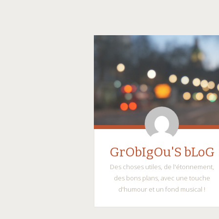
GrObIgOu'S bLoG
Des choses utiles, de l'étonnement,
des bons plans, avec une touche
d'humour et un fond musical !