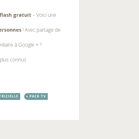
 flash gratuit
– Voici une
personnes
! Avec partage de
ilaire à Google + ?
 plus connus.
RICIELLE
PACK TV