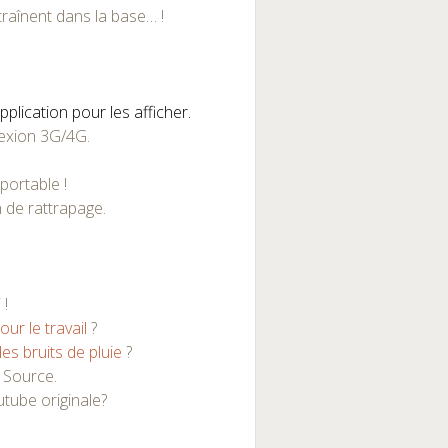
 traînent dans la base… !
pplication pour les afficher.
exion 3G/4G.
portable !
n de rattrapage.
i
!
ur le travail
?
des bruits de pluie
?
 Source.
tube originale?