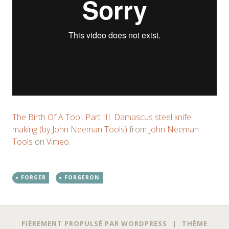
The Birth Of A Tool. Part III. Damascus steel knife
making (by John Neeman Tools)
from
John Neeman
Tools
on
Vimeo
.
FORGER
FORGERON
FIÈREMENT PROPULSÉ PAR WORDPRESS
|
THÈME