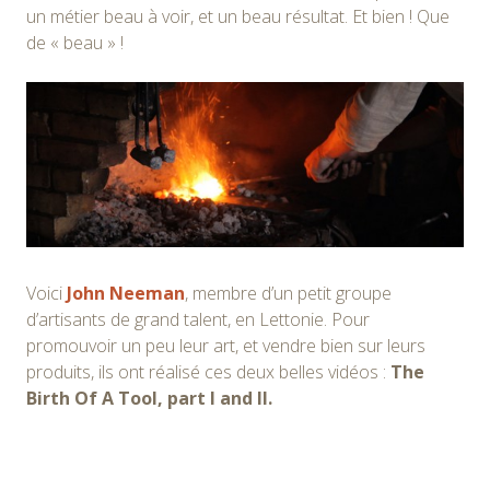
un métier beau à voir, et un beau résultat. Et bien ! Que
de « beau » !
Voici
John Neeman
, membre d’un petit groupe
d’artisants de grand talent, en Lettonie. Pour
promouvoir un peu leur art, et vendre bien sur leurs
produits, ils ont réalisé ces deux belles vidéos :
The
Birth Of A Tool, part I and II.