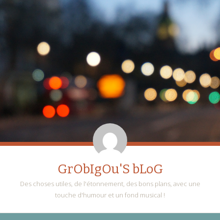
GrObIgOu'S bLoG
Des choses utiles, de l'étonnement, des bons plans, avec une
touche d'humour et un fond musical !