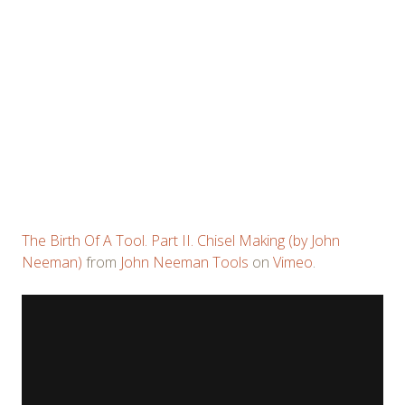
The Birth Of A Tool. Part II. Chisel Making (by John
Neeman)
from
John Neeman Tools
on
Vimeo
.