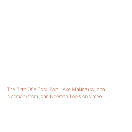
The Birth Of A Tool. Part I. Axe Making (by John
Neeman)
from
John Neeman Tools
on
Vimeo
.