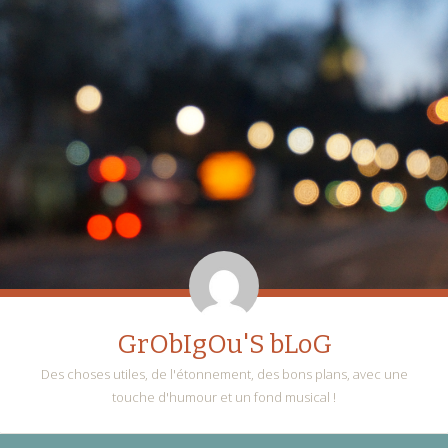
GrObIgOu'S bLoG
Des choses utiles, de l'étonnement, des bons plans, avec une
touche d'humour et un fond musical !