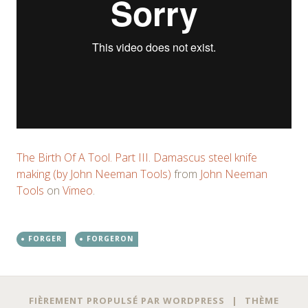
The Birth Of A Tool. Part III. Damascus steel knife
making (by John Neeman Tools)
from
John Neeman
Tools
on
Vimeo
.
FORGER
FORGERON
FIÈREMENT PROPULSÉ PAR WORDPRESS
|
THÈME