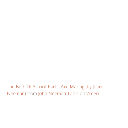
The Birth Of A Tool. Part I. Axe Making (by John
Neeman)
from
John Neeman Tools
on
Vimeo
.