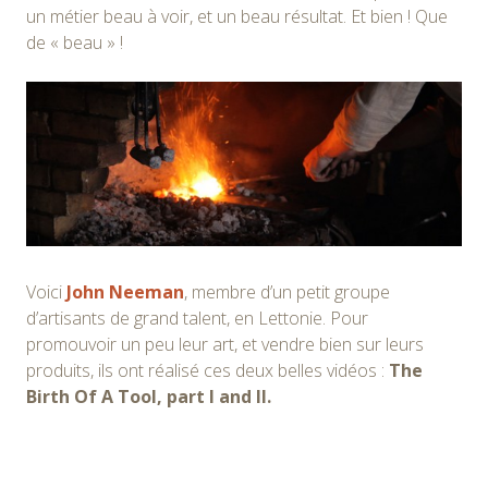
un métier beau à voir, et un beau résultat. Et bien ! Que
de « beau » !
Voici
John Neeman
, membre d’un petit groupe
d’artisants de grand talent, en Lettonie. Pour
promouvoir un peu leur art, et vendre bien sur leurs
produits, ils ont réalisé ces deux belles vidéos :
The
Birth Of A Tool, part I and II.