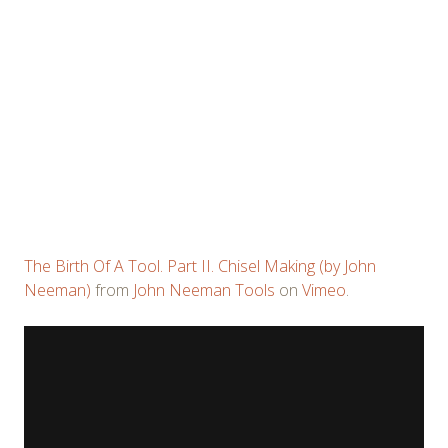
The Birth Of A Tool. Part II. Chisel Making (by John
Neeman)
from
John Neeman Tools
on
Vimeo
.