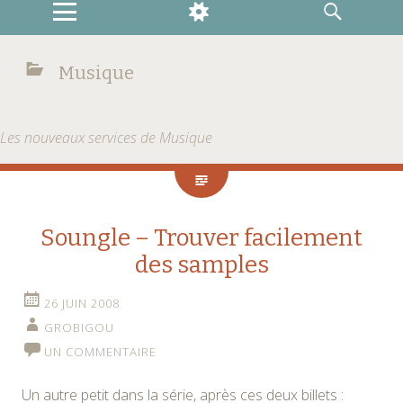
MENU
WIDGETS
RECHERCHE
Musique
Les nouveaux services de Musique
Soungle – Trouver facilement
des samples
26 JUIN 2008
GROBIGOU
UN COMMENTAIRE
Un autre petit dans la série, après ces deux billets :