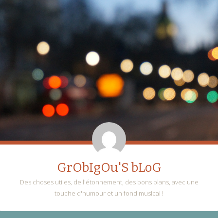
GrObIgOu'S bLoG
Des choses utiles, de l'étonnement, des bons plans, avec une
touche d'humour et un fond musical !