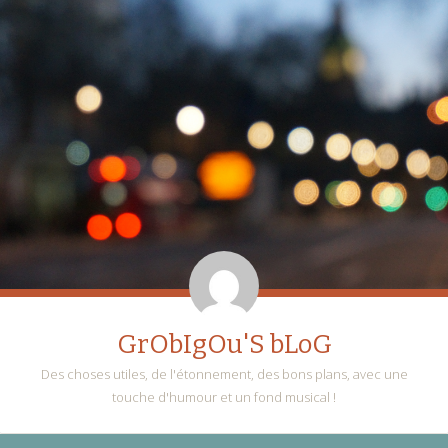
GrObIgOu'S bLoG
Des choses utiles, de l'étonnement, des bons plans, avec une
touche d'humour et un fond musical !