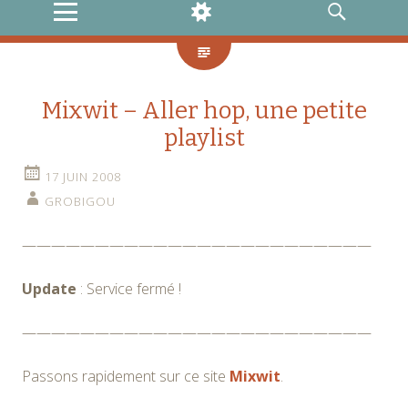
MENU
WIDGETS
RECHERCHE
Mixwit – Aller hop, une petite
playlist
17 JUIN 2008
GROBIGOU
————————————————————————
Update
: Service fermé !
————————————————————————
Passons rapidement sur ce site
Mixwit
.