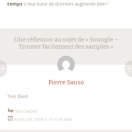
temps
si leur base de données augmente bien !
Navigation
←
→
Une réflexion au sujet de «
Soungle –
des
Trouver facilement des samples
»
articles
Pierre Sanso
Tres Bien!
RÉPONDRE
8 JUILLET 2008 À 19 H 44 MIN