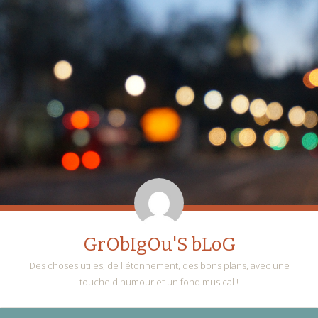
GrObIgOu'S bLoG
Des choses utiles, de l'étonnement, des bons plans, avec une
touche d'humour et un fond musical !