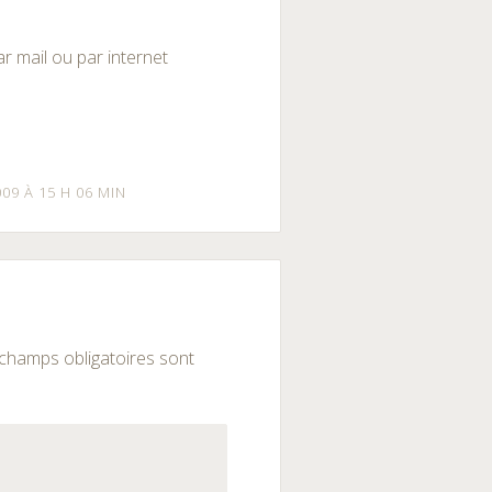
par mail ou par internet
009 À 15 H 06 MIN
champs obligatoires sont