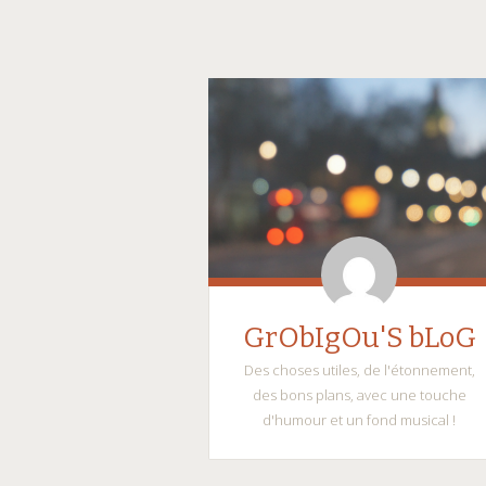
GrObIgOu'S bLoG
Des choses utiles, de l'étonnement,
des bons plans, avec une touche
d'humour et un fond musical !