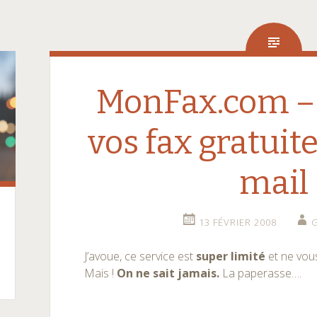
MonFax.com – 
vos fax gratui
mail
13 FÉVRIER 2008
J’avoue, ce service est
super limité
et ne vou
Mais !
On ne sait jamais.
La paperasse….