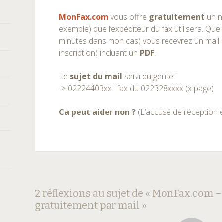
MonFax.com
vous offre
gratuitement
un n
exemple) que l’expéditeur du fax utilisera. Que
minutes dans mon cas) vous recevrez un mail 
inscription) incluant un
PDF
.
Le
sujet du mail
sera du genre :
-> 02224403xx : fax du 022328xxxx (x page)
Ca peut aider non ?
(L’accusé de réception e
Navigation
←
→
2 réflexions au sujet de «
MonFax.com – 
gratuitement par mail
»
des