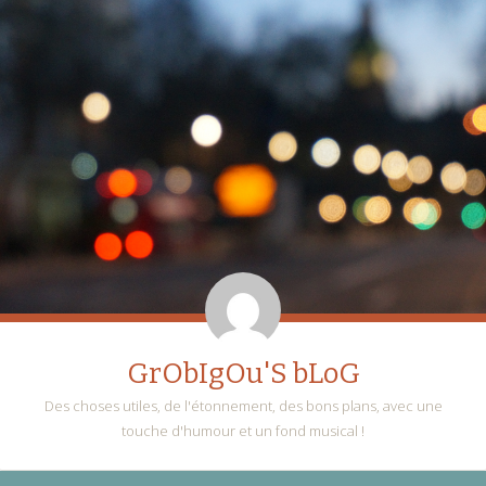
GrObIgOu'S bLoG
Des choses utiles, de l'étonnement, des bons plans, avec une
touche d'humour et un fond musical !