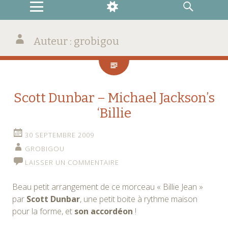
MENU
WIDGETS
RECHERCHE
Auteur :
grobigou
Scott Dunbar – Michael Jackson’s
‘Billie
30 SEPTEMBRE 2009
GROBIGOU
LAISSER UN COMMENTAIRE
Beau petit arrangement de ce morceau « Billie Jean »
par
Scott Dunbar
, une petit boite à rythme maison
pour la forme, et
son accordéon
!