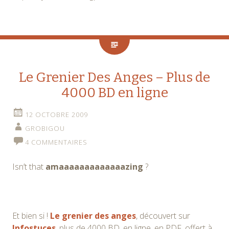
Le Grenier Des Anges – Plus de
4000 BD en ligne
12 OCTOBRE 2009
GROBIGOU
4 COMMENTAIRES
Isn’t that
amaaaaaaaaaaaaazing
?
Et bien si !
Le grenier des anges
, découvert sur
Infostuces
, plus de 4000 BD, en ligne, en PDF, offert à