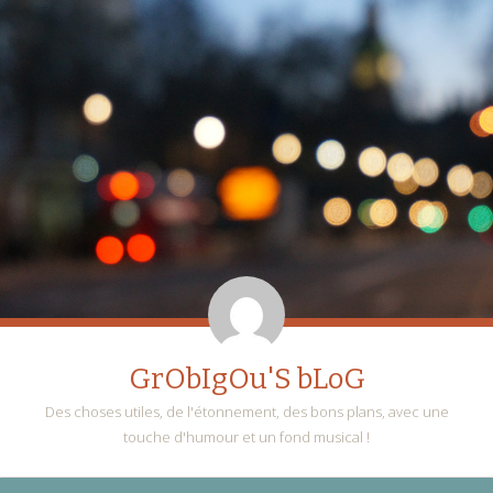
GrObIgOu'S bLoG
Des choses utiles, de l'étonnement, des bons plans, avec une
touche d'humour et un fond musical !