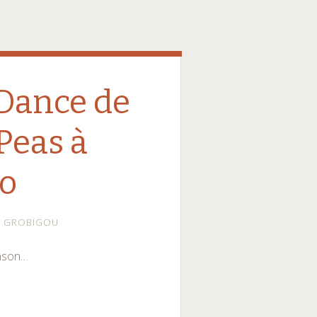
Dance de
Peas à
o
GROBIGOU
anson…