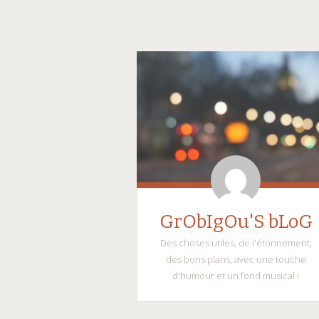
GrObIgOu'S bLoG
Des choses utiles, de l'étonnement,
des bons plans, avec une touche
d'humour et un fond musical !