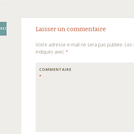
Navigation
←
→
Laisser un commentaire
RECHERCHER
des
Votre adresse e-mail ne sera pas publiée.
Les 
articles
indiqués avec
*
COMMENTAIRE
*