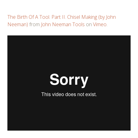
The Birth Of A Tool. Part II. Chisel Making (by John
Neeman)
from
John Neeman Tools
on
Vimeo
.