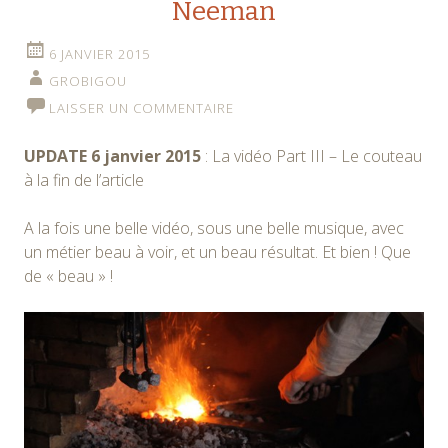
Neeman
6 JANVIER 2015
GROBIGOU
LAISSER UN COMMENTAIRE
UPDATE 6 janvier 2015
: La vidéo Part III – Le couteau
à la fin de l’article
A la fois une belle vidéo, sous une belle musique, avec
un métier beau à voir, et un beau résultat. Et bien ! Que
de « beau » !