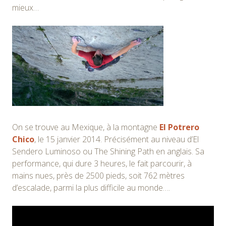
mieux…
On se trouve au Mexique, à la montagne
El Potrero
Chico
, le 15 janvier 2014. Précisément au niveau d’El
Sendero Luminoso ou The Shining Path en anglais. Sa
performance, qui dure 3 heures, le fait parcourir, à
mains nues, près de 2500 pieds, soit 762 mètres
d’escalade, parmi la plus difficile au monde….