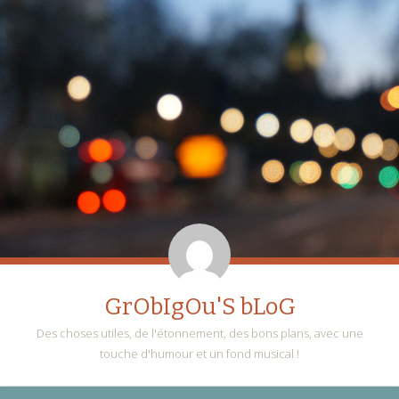
GrObIgOu'S bLoG
Des choses utiles, de l'étonnement, des bons plans, avec une
touche d'humour et un fond musical !