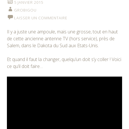
5 JANVIER 2015
GROBIGOU
LAISSER UN COMMENTAIRE
Il y a juste une ampoule, mais une grosse, tout en haut
de cette ancienne antenne TV (hors service), près de
Salem, dans le Dakota du Sud aux Etats-Unis.
Et quand il faut la changer, quelqu’un doit s’y coller ! Voici
ce qu’il doit faire…