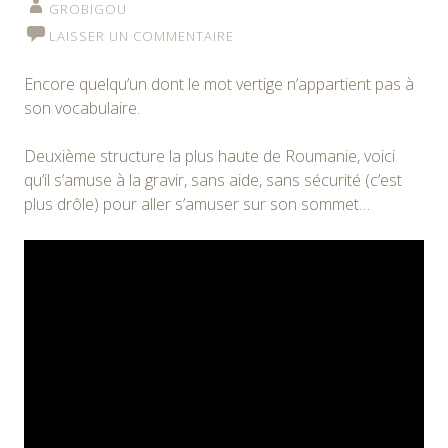
GROBIGOU
LAISSER UN COMMENTAIRE
Encore quelqu’un dont le mot vertige n’appartient pas à
son vocabulaire.
Deuxième structure la plus haute de Roumanie, voici
qu’il s’amuse à la gravir, sans aide, sans sécurité (c’est
plus drôle) pour aller s’amuser sur son sommet…