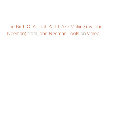
The Birth Of A Tool. Part I. Axe Making (by John
Neeman)
from
John Neeman Tools
on
Vimeo
.