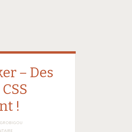
er – Des
 CSS
nt !
GROBIGOU
NTAIRE