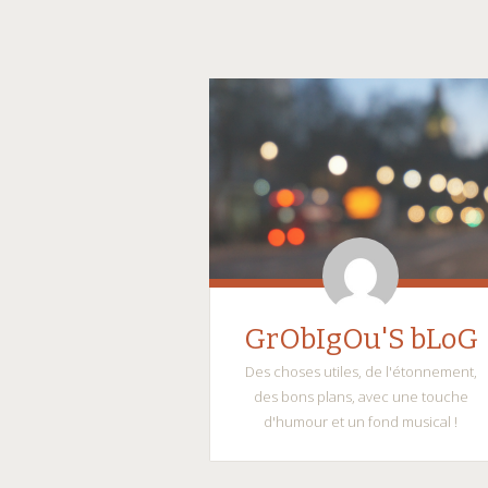
GrObIgOu'S bLoG
Des choses utiles, de l'étonnement,
des bons plans, avec une touche
d'humour et un fond musical !