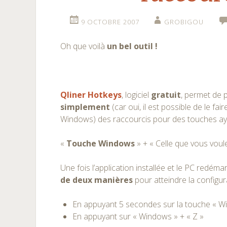
9 OCTOBRE 2007
GROBIGOU
Oh que voilà
un bel outil !
Qliner Hotkeys
, logiciel
gratuit
, permet de 
simplement
(car oui, il est possible de le f
Windows) des raccourcis pour des touches aya
«
Touche Windows
» + « Celle que vous voul
Une fois l’application installée et le PC redém
de deux manières
pour atteindre la configur
En appuyant 5 secondes sur la touche « W
En appuyant sur « Windows » + « Z »