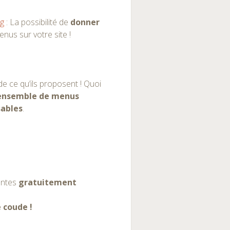
g
: La possibilité de
donner
enus sur votre site !
de ce qu’ils proposent ! Quoi
ensemble de menus
ables
.
antes
gratuitement
e coude !