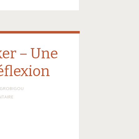
ker – Une
éflexion
GROBIGOU
NTAIRE