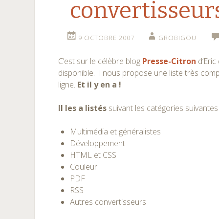
convertisseurs
9 OCTOBRE 2007
GROBIGOU
C’est sur le célèbre blog
Presse-Citron
d’Eric
disponible. Il nous propose une liste très com
ligne.
Et il y en a !
Il les a listés
suivant les catégories suivantes 
Multimédia et généralistes
Développement
HTML et CSS
Couleur
PDF
RSS
Autres convertisseurs