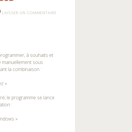
LAISSER UN COMMENTAIRE
programmer, à souhaits et
aire manuellement sous
nt la combinaison :
ez »
arré, le programme se lance
ation :
indows »