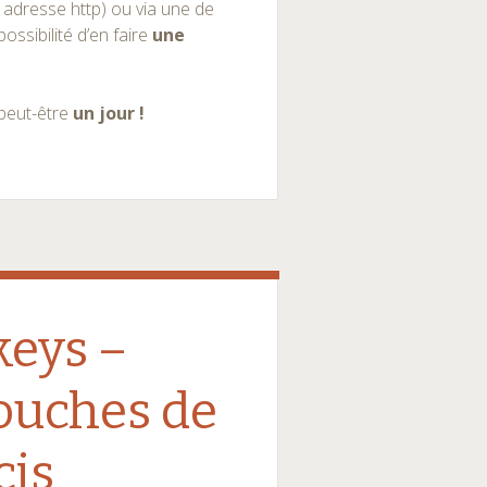
 adresse http) ou via une de
ossibilité d’en faire
une
 peut-être
un jour !
keys –
touches de
cis