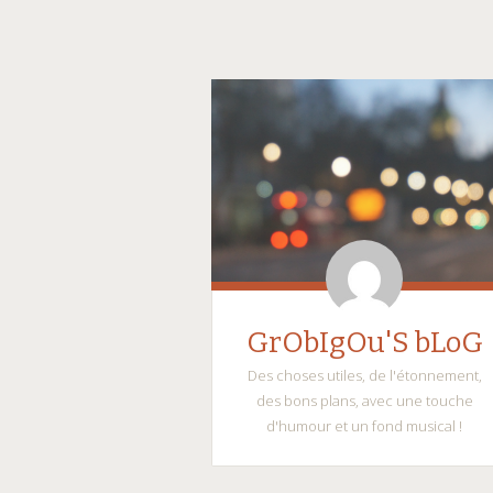
GrObIgOu'S bLoG
Des choses utiles, de l'étonnement,
des bons plans, avec une touche
d'humour et un fond musical !