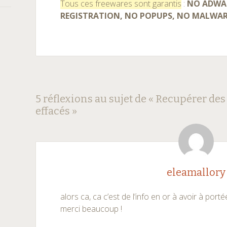
Tous ces freewares sont garantis
:
NO ADWAR
REGISTRATION, NO POPUPS, NO MALWA
Navigation
←
→
5 réflexions au sujet de «
Recupérer des
effacés
»
des
articles
eleamallory
alors ca, ca c’est de l’info en or à avoir à porté
merci beaucoup !