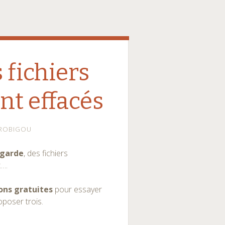
 fichiers
nt effacés
ROBIGOU
égarde
, des fichiers
t….
ons gratuites
pour essayer
oposer trois.