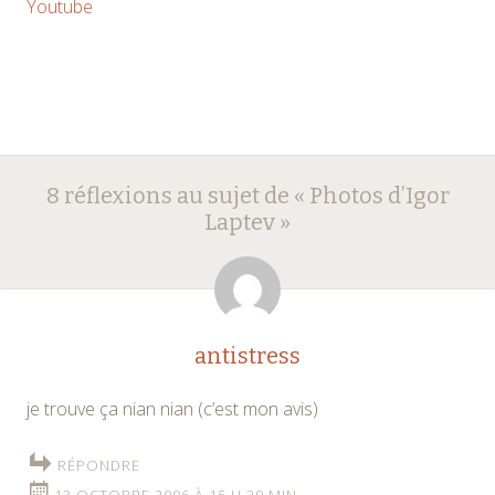
Youtube
Navigation
←
→
8 réflexions au sujet de «
Photos d’Igor
des
Laptev
»
articles
antistress
je trouve ça nian nian (c’est mon avis)
RÉPONDRE
13 OCTOBRE 2006 À 15 H 39 MIN