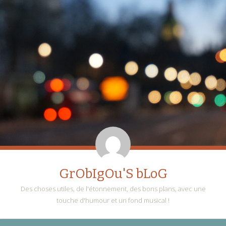
GrObIgOu'S bLoG
Des choses utiles, de l'étonnement, des bons plans, avec une
touche d'humour et un fond musical !