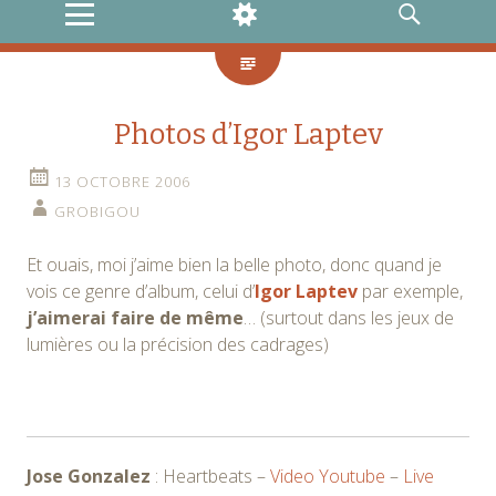
MENU
WIDGETS
RECHERCHE
Photos d’Igor Laptev
13 OCTOBRE 2006
GROBIGOU
Et ouais, moi j’aime bien la belle photo, donc quand je
vois ce genre d’album, celui d’
Igor Laptev
par exemple,
j’aimerai faire de même
… (surtout dans les jeux de
lumières ou la précision des cadrages)
Jose Gonzalez
: Heartbeats –
Video Youtube
–
Live