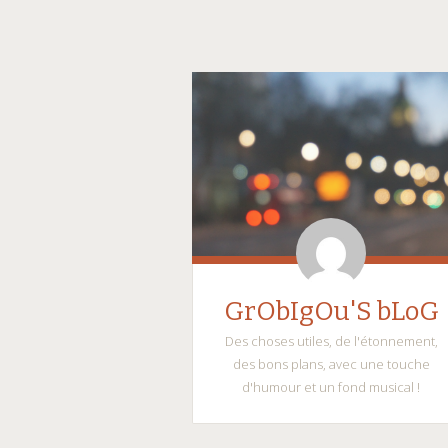
GrObIgOu'S bLoG
Des choses utiles, de l'étonnement,
des bons plans, avec une touche
d'humour et un fond musical !