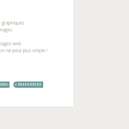
s graphiques
images
s pages web
on ne peut plus simple !
ENU
RESSOURCES