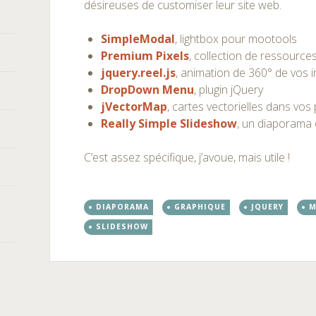
désireuses de customiser leur site web.
SimpleModal
, lightbox pour mootools
Premium Pixels
, collection de ressource
jquery.reel.js
, animation de 360° de vos 
DropDown Menu
, plugin jQuery
jVectorMap
, cartes vectorielles dans vo
Really Simple Slideshow
, un diaporama 
C’est assez spécifique, j’avoue, mais utile !
DIAPORAMA
GRAPHIQUE
JQUERY
M
SLIDESHOW