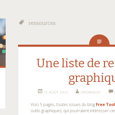
ressources
Une liste de r
graphiq
13 AOÛT 2012
GROBIGOU
Voici 5 pages, toutes issues du blog
Free Too
outils graphiques, qui pourraient intéresser c