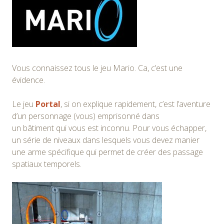
Vous connaissez tous le jeu Mario. Ca, c’est une
évidence.
Le jeu
Portal
, si on explique rapidement, c’est l’aventure
d’un personnage (vous) emprisonné dans
un bâtiment qui vous est inconnu. Pour vous échapper,
un série de niveaux dans lesquels vous devez manier
une arme spécifique qui permet de créer des passage
spatiaux temporels.