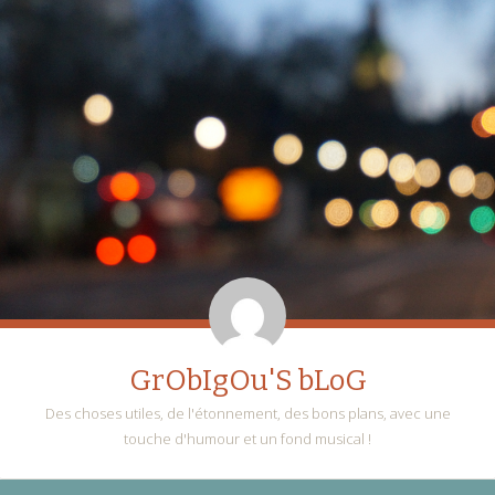
GrObIgOu'S bLoG
Des choses utiles, de l'étonnement, des bons plans, avec une
touche d'humour et un fond musical !