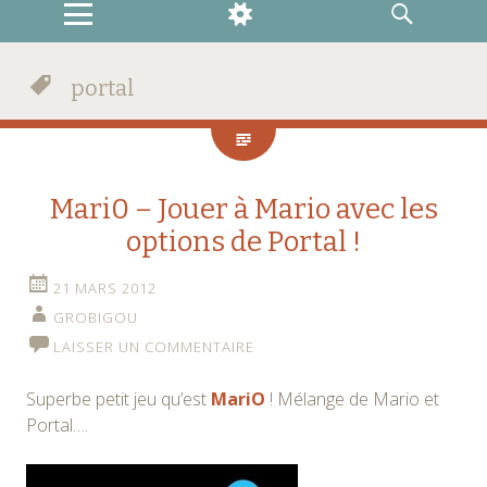
MENU
WIDGETS
RECHERCHE
portal
Mari0 – Jouer à Mario avec les
options de Portal !
21 MARS 2012
GROBIGOU
LAISSER UN COMMENTAIRE
Superbe petit jeu qu’est
MariO
! Mélange de Mario et
Portal….