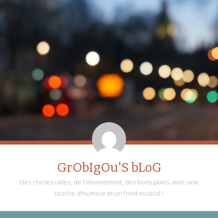
GrObIgOu'S bLoG
Des choses utiles, de l'étonnement, des bons plans, avec une
touche d'humour et un fond musical !