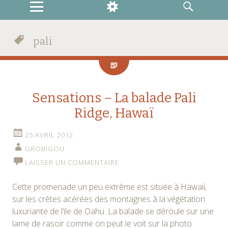
MENU
WIDGETS
RECHERCHE
pali
Sensations – La balade Pali
Ridge, Hawaï
25 AVRIL 2012
GROBIGOU
LAISSER UN COMMENTAIRE
Cette promenade un peu extrême est située à Hawaii,
sur les crêtes acérées des montagnes à la végétation
luxuriante de l’ile de Oahu. La balade se déroule sur une
lame de rasoir comme on peut le voit sur la photo