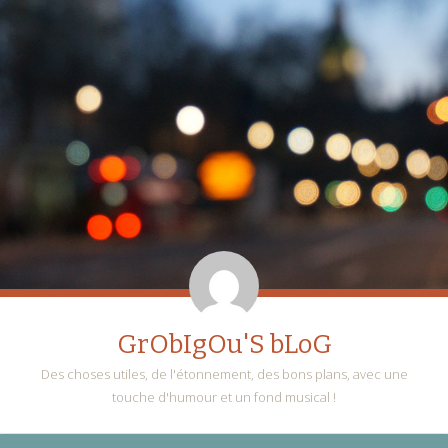
GrObIgOu'S bLoG
Des choses utiles, de l'étonnement, des bons plans, avec une
touche d'humour et un fond musical !