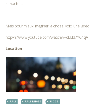
suivante….
Mais pour mieux imaginer la chose, voici une vidéo…
httpvh://www.youtube.com/watch?v=cLLld7YC4qA
Location
PALI
PALI RIDGE
RIDGE