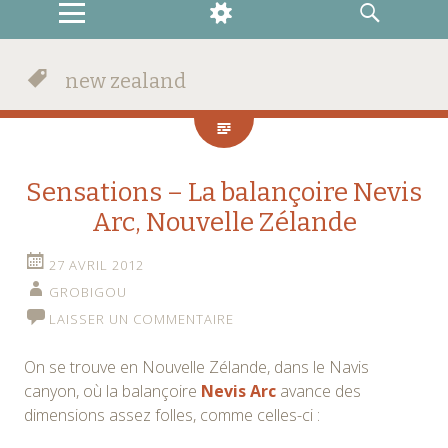
MENU
WIDGETS
RECHERCHE
new zealand
Sensations – La balançoire Nevis
Arc, Nouvelle Zélande
27 AVRIL 2012
GROBIGOU
LAISSER UN COMMENTAIRE
On se trouve en Nouvelle Zélande, dans le Navis
canyon, où la balançoire
Nevis Arc
avance des
dimensions assez folles, comme celles-ci :