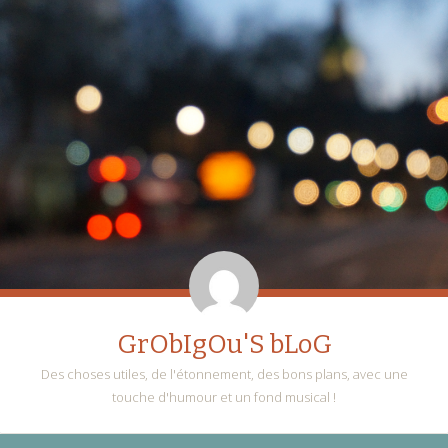
GrObIgOu'S bLoG
Des choses utiles, de l'étonnement, des bons plans, avec une
touche d'humour et un fond musical !