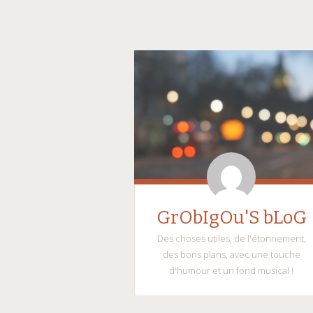
GrObIgOu'S bLoG
Des choses utiles, de l'étonnement,
des bons plans, avec une touche
d'humour et un fond musical !