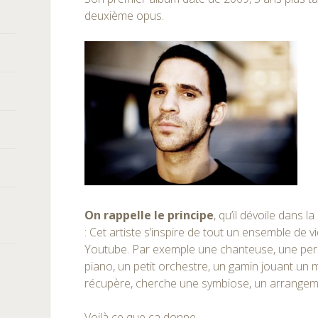
deuxième opus.
On rappelle le principe
, qu’il dévoile dans l
: Cet artiste s’inspire de tout un ensemble de
Youtube. Par exemple une chanteuse, une pe
piano, un petit orchestre, un gamin jouant un 
récupère, cherche une symbiose, un arrangeme
Voilà ce que ça donne….