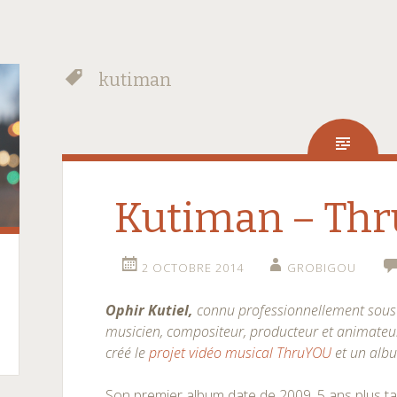
kutiman
Kutiman – Thr
2 OCTOBRE 2014
GROBIGOU
Ophir Kutiel,
connu professionnellement sou
musicien, compositeur, producteur et animateur.
créé le
projet vidéo musical ThruYOU
et un al
Son premier album date de 2009, 5 ans plus tar