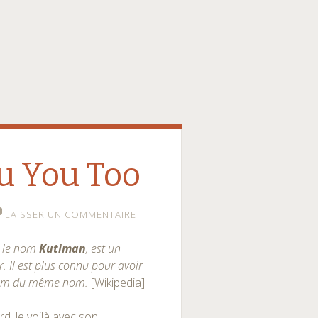
u You Too
LAISSER UN COMMENTAIRE
s le nom
Kutiman
, est un
 Il est plus connu pour avoir
bum du même nom.
[Wikipedia]
d, le voilà avec son