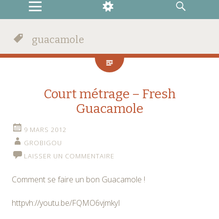
MENU
WIDGETS
RECHERCHE
guacamole
Court métrage – Fresh
Guacamole
9 MARS 2012
GROBIGOU
LAISSER UN COMMENTAIRE
Comment se faire un bon Guacamole !
httpvh://youtu.be/FQMO6vjmkyI