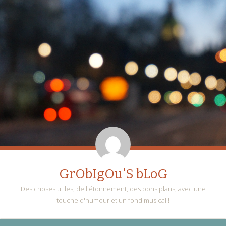
GrObIgOu'S bLoG
Des choses utiles, de l'étonnement, des bons plans, avec une
touche d'humour et un fond musical !