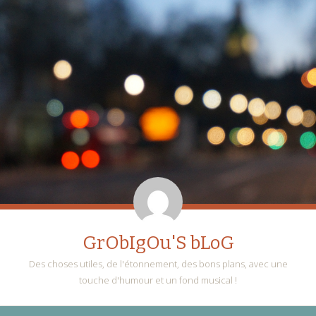
GrObIgOu'S bLoG
Des choses utiles, de l'étonnement, des bons plans, avec une
touche d'humour et un fond musical !