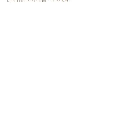
là, on doit se trouver chez KFC.