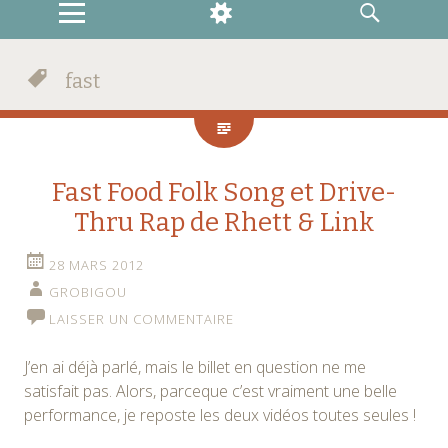
MENU
WIDGETS
RECHERCHE
fast
Fast Food Folk Song et Drive-
Thru Rap de Rhett & Link
28 MARS 2012
GROBIGOU
LAISSER UN COMMENTAIRE
J’en ai déjà parlé, mais le billet en question ne me
satisfait pas. Alors, parceque c’est vraiment une belle
performance, je reposte les deux vidéos toutes seules !