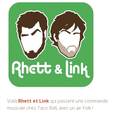
Voilà
Rhett et Link
qui passent une commande
musicale chez Taco Bell, avec un air Folk !