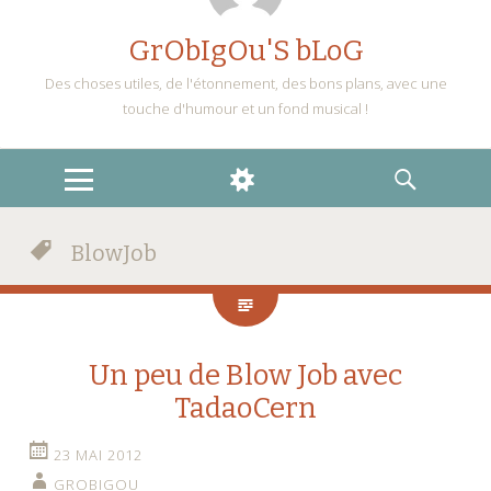
GrObIgOu'S bLoG
Des choses utiles, de l'étonnement, des bons plans, avec une
touche d'humour et un fond musical !
MENU
WIDGETS
RECHERCHE
BlowJob
Un peu de Blow Job avec
TadaoCern
23 MAI 2012
GROBIGOU