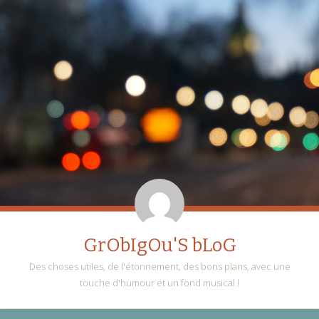
GrObIgOu'S bLoG
Des choses utiles, de l'étonnement, des bons plans, avec une
touche d'humour et un fond musical !