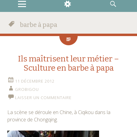
MENU
WIDGETS
RECHERCHE
barbe à papa
Ils maîtrisent leur métier –
Sculture en barbe à papa
11 DÉCEMBRE 2012
GROBIGOU
LAISSER UN COMMENTAIRE
La scène se déroule en Chine, à Ciqikou dans la
province de Chongqing.