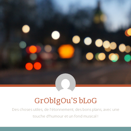
GrObIgOu'S bLoG
Des choses utiles, de l'étonnement, des bons plans, avec une
touche d'humour et un fond musical !