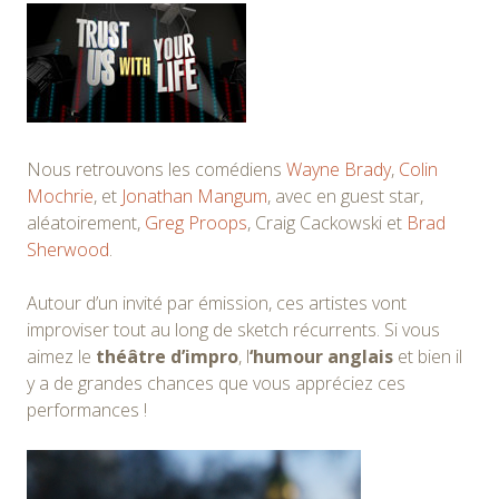
Nous retrouvons les comédiens
Wayne Brady
,
Colin
Mochrie
, et
Jonathan Mangum
, avec en guest star,
aléatoirement,
Greg Proops
, Craig Cackowski et
Brad
Sherwood
.
Autour d’un invité par émission, ces artistes vont
improviser tout au long de sketch récurrents. Si vous
aimez le
théâtre d’impro
, l
‘humour anglais
et bien il
y a de grandes chances que vous appréciez ces
performances !