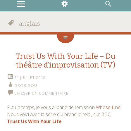
MENU
WIDGETS
RECHERCHE
anglais
Trust Us With Your Life – Du
théâtre d’improvisation (TV)
31 JUILLET 2012
GROBIGOU
LAISSER UN COMMENTAIRE
Fut un temps, je vous ai parlé de l’émission
Whose Line
.
Nous voici avec la série qui prend le relai, sur BBC,
Trust Us With Your Life
.