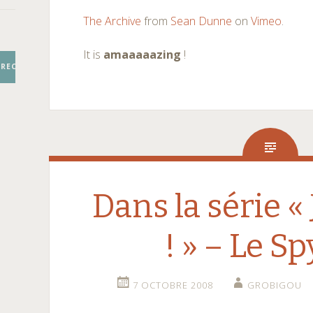
The Archive
from
Sean Dunne
on
Vimeo
.
It is
amaaaaazing
!
RECHERCHER
Dans la série « 
! » – Le S
7 OCTOBRE 2008
GROBIGOU