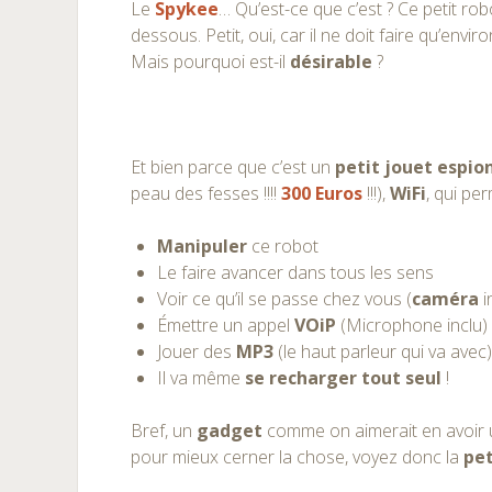
Le
Spykee
… Qu’est-ce que c’est ? Ce petit ro
dessous. Petit, oui, car il ne doit faire qu’envir
Mais pourquoi est-il
désirable
?
Et bien parce que c’est un
petit jouet espio
peau des fesses !!!!
300 Euros
!!!),
WiFi
, qui per
Manipuler
ce robot
Le faire avancer dans tous les sens
Voir ce qu’il se passe chez vous (
caméra
i
Émettre un appel
VOiP
(Microphone inclu)
Jouer des
MP3
(le haut parleur qui va avec
Il va même
se recharger tout seul
!
Bref, un
gadget
comme on aimerait en avoir
pour mieux cerner la chose, voyez donc la
pet