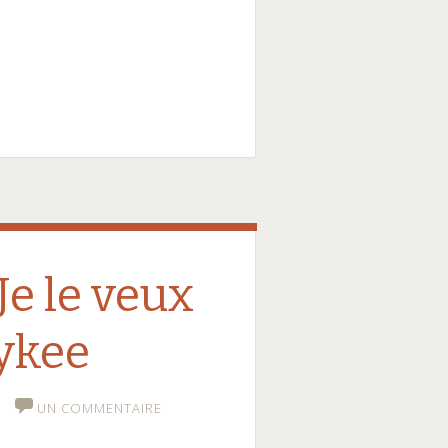
Je le veux
pykee
UN COMMENTAIRE