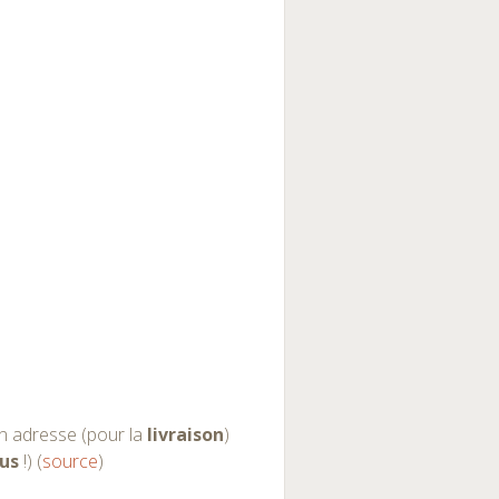
n adresse (pour la
livraison
)
us
!) (
source
)