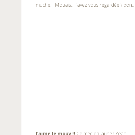
muche… Mouais… l’avez vous regardée ? bon…
J’aime le mouv !!
Ce mec en jaune ! Yeah….