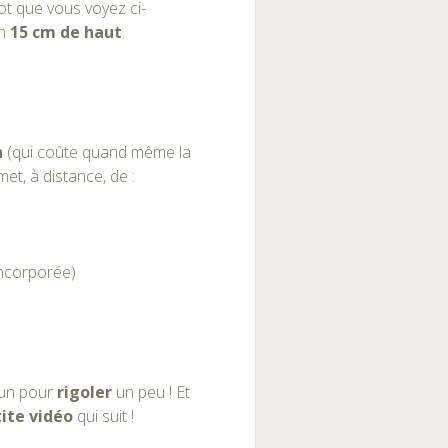
bot que vous voyez ci-
on
15 cm de haut
.
n
(qui coûte quand même la
met, à distance, de :
ncorporée)
)
 un pour
rigoler
un peu ! Et
ite vidéo
qui suit !