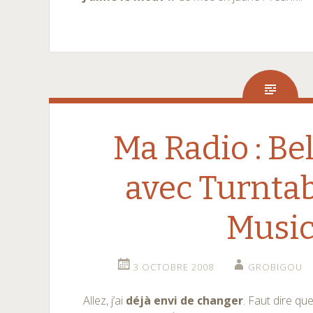
Ma Radio : Be
avec Turntab
Musi
3 OCTOBRE 2008
GROBIGOU
Allez, j’ai
déjà envi de changer
. Faut dire qu