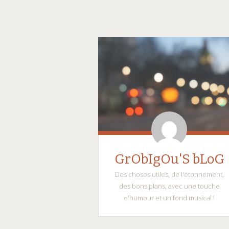
GrObIgOu'S bLoG
Des choses utiles, de l'étonnement,
des bons plans, avec une touche
d'humour et un fond musical !