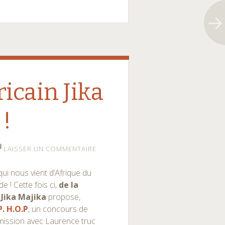
icain Jika
 !
LAISSER UN COMMENTAIRE
 qui nous vient d’Afrique du
 ! Cette fois ci,
de la
n
Jika Majika
propose,
P. H.O.P
, un concours de
émission avec Laurence truc