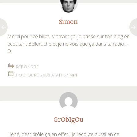
articles
Simon
Merci pour ce billet. Marrant ça, je passe sur ton blog en
écoutant Belleruche et je ne vois que ça dans ta radio ;-
D
RÉPONDRE
3 OCTOBRE 2008 À 9 H 57 MIN
GrObIgOu
Héhé, c’est drôle ça en effet ! Je l’écoute aussi en ce