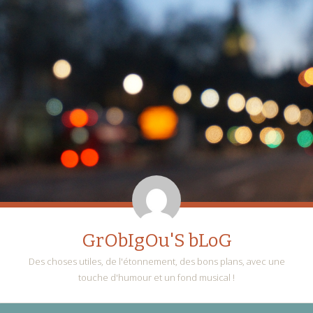
GrObIgOu'S bLoG
Des choses utiles, de l'étonnement, des bons plans, avec une
touche d'humour et un fond musical !