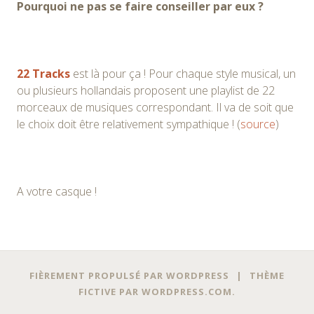
Pourquoi ne pas se faire conseiller par eux ?
22 Tracks
est là pour ça ! Pour chaque style musical, un
ou plusieurs hollandais proposent une playlist de 22
morceaux de musiques correspondant. Il va de soit que
le choix doit être relativement sympathique ! (
source
)
A votre casque !
Navigation
←
→
FIÈREMENT PROPULSÉ PAR WORDPRESS
|
THÈME
des
FICTIVE PAR
WORDPRESS.COM
.