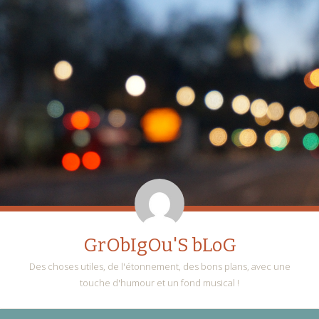
GrObIgOu'S bLoG
Des choses utiles, de l'étonnement, des bons plans, avec une
touche d'humour et un fond musical !