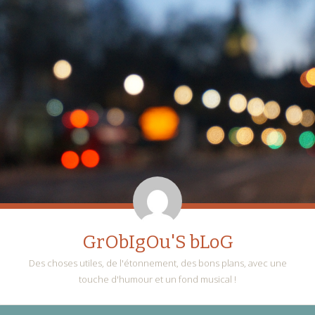
GrObIgOu'S bLoG
Des choses utiles, de l'étonnement, des bons plans, avec une
touche d'humour et un fond musical !