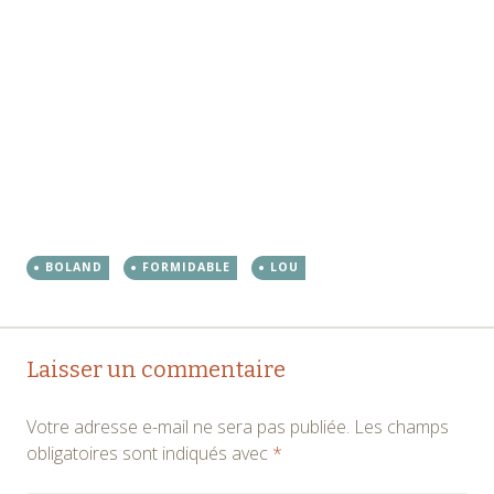
BOLAND
FORMIDABLE
LOU
Navigation
←
→
Laisser un commentaire
des
Votre adresse e-mail ne sera pas publiée.
Les champs
articles
obligatoires sont indiqués avec
*