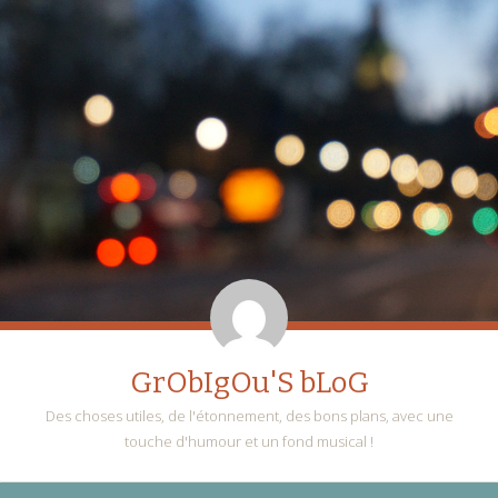
GrObIgOu'S bLoG
Des choses utiles, de l'étonnement, des bons plans, avec une
touche d'humour et un fond musical !