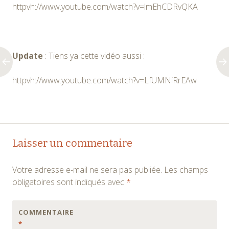
httpvh://www.youtube.com/watch?v=lmEhCDRvQKA
Update
: Tiens ya cette vidéo aussi :
httpvh://www.youtube.com/watch?v=LfUMNiRrEAw
Navigation
←
→
Laisser un commentaire
des
Votre adresse e-mail ne sera pas publiée.
Les champs
articles
obligatoires sont indiqués avec
*
COMMENTAIRE
*