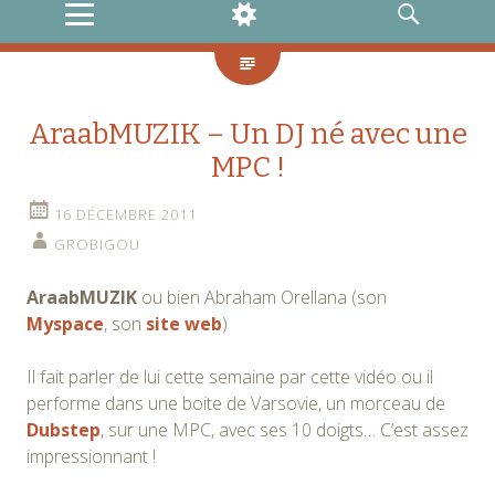
MENU
WIDGETS
RECHERCHE
AraabMUZIK – Un DJ né avec une
MPC !
16 DÉCEMBRE 2011
GROBIGOU
AraabMUZIK
ou bien Abraham Orellana (son
Myspace
, son
site web
)
Il fait parler de lui cette semaine par cette vidéo ou il
performe dans une boite de Varsovie, un morceau de
Dubstep
, sur une MPC, avec ses 10 doigts… C’est assez
impressionnant !