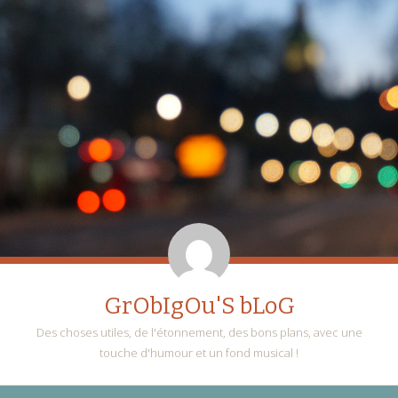
GrObIgOu'S bLoG
Des choses utiles, de l'étonnement, des bons plans, avec une
touche d'humour et un fond musical !