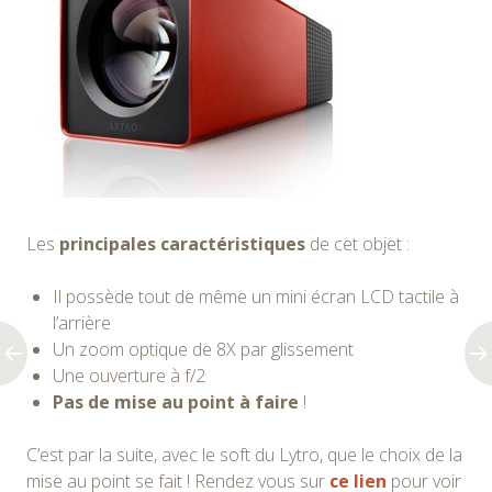
Les
principales caractéristiques
de cet objet :
Il possède tout de même un mini écran LCD tactile à
l’arrière
Un zoom optique de 8X par glissement
Une ouverture à f/2
Pas de mise au point à faire
!
C’est par la suite, avec le soft du Lytro, que le choix de la
mise au point se fait ! Rendez vous sur
ce lien
pour voir