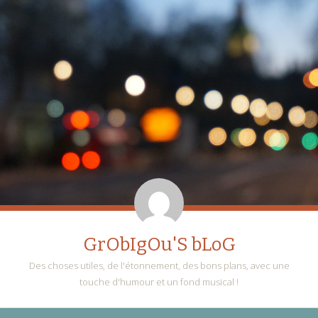
GrObIgOu'S bLoG
Des choses utiles, de l'étonnement, des bons plans, avec une
touche d'humour et un fond musical !