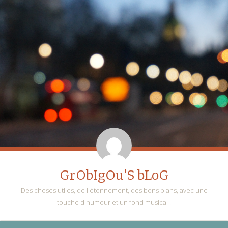
GrObIgOu'S bLoG
Des choses utiles, de l'étonnement, des bons plans, avec une
touche d'humour et un fond musical !