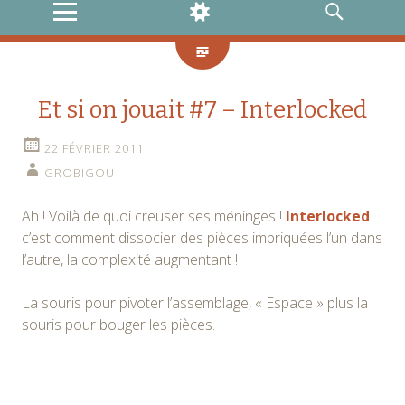
MENU
WIDGETS
RECHERCHE
Et si on jouait #7 – Interlocked
22 FÉVRIER 2011
GROBIGOU
Ah ! Voilà de quoi creuser ses méninges !
Interlocked
c’est comment dissocier des pièces imbriquées l’un dans
l’autre, la complexité augmentant !
La souris pour pivoter l’assemblage, « Espace » plus la
souris pour bouger les pièces.