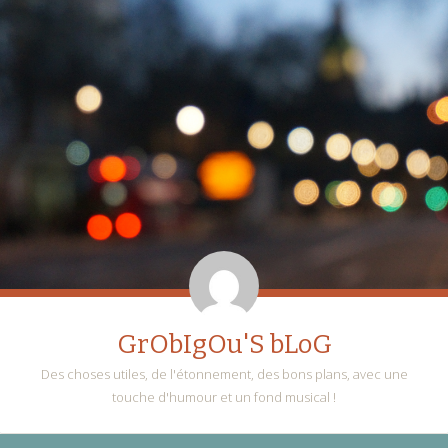
GrObIgOu'S bLoG
Des choses utiles, de l'étonnement, des bons plans, avec une
touche d'humour et un fond musical !