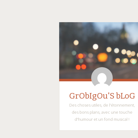
GrObIgOu'S bLoG
Des choses utiles, de l'étonnement,
des bons plans, avec une touche
d'humour et un fond musical !