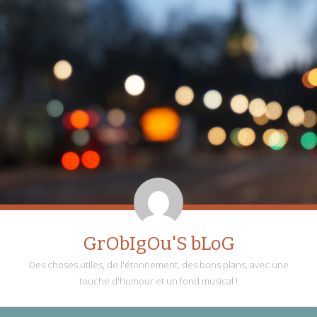
GrObIgOu'S bLoG
Des choses utiles, de l'étonnement, des bons plans, avec une
touche d'humour et un fond musical !