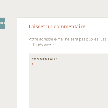
Navigation
←
→
RECHERCHER
Laisser un commentaire
des
Votre adresse e-mail ne sera pas publiée.
Les 
articles
indiqués avec
*
COMMENTAIRE
*