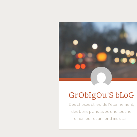
GrObIgOu'S bLoG
Des choses utiles, de l'étonnement,
des bons plans, avec une touche
d'humour et un fond musical !