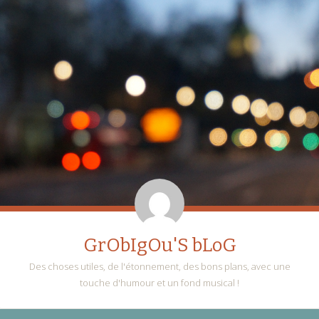
GrObIgOu'S bLoG
Des choses utiles, de l'étonnement, des bons plans, avec une
touche d'humour et un fond musical !