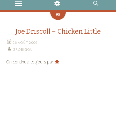
MENU
WIDGETS
RECHERCHE
Joe Driscoll – Chicken Little
26 AOÛT 2009
GROBIGOU
On continue, toujours par
db
…