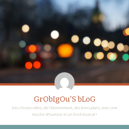
GrObIgOu'S bLoG
Des choses utiles, de l'étonnement, des bons plans, avec une
touche d'humour et un fond musical !