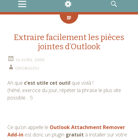
MENU
WIDGETS
RECHERCHE
Extraire facilement les pièces
jointes d’Outlook
16 AVRIL 2009
GROBIGOU
Ah que
c’est utile cet outil
que voilà !
(héhé, exercice du jour, répéter la phrase le plus vite
possible… !)
Ce qu’on appelle le
Outlook Attachment Remover
Add-in
est donc un plugin
gratuit
à installer sur votre