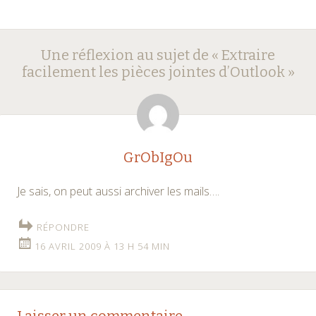
Navigation
←
→
Une réflexion au sujet de «
Extraire
des
facilement les pièces jointes d’Outlook
»
articles
GrObIgOu
Je sais, on peut aussi archiver les mails….
RÉPONDRE
16 AVRIL 2009 À 13 H 54 MIN
Laisser un commentaire